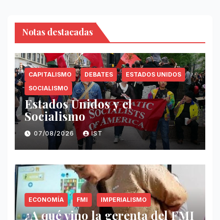
Notas destacadas
CAPITALISMO
DEBATES
ESTADOS UNIDOS
SOCIALISMO
Estados Unidos y el
Socialismo
07/08/2026
IST
ECONOMÍA
FMI
IMPERIALISMO
¿A qué vino la gerenta del FMI