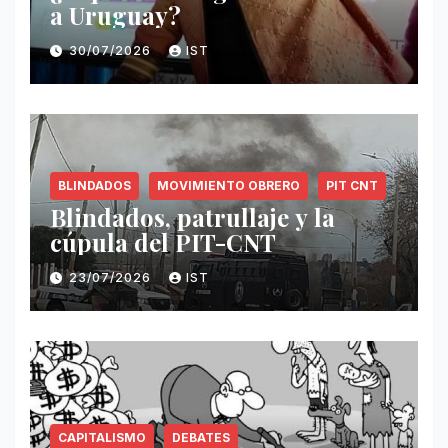
a Uruguay?
30/07/2026
IST
BLINDADOS
MOVIMIENTO OBRERO
PIT CNT
Blindados, patrullaje y la
cúpula del PIT-CNT
23/07/2026
IST
CAPITALISMO
DEBATES