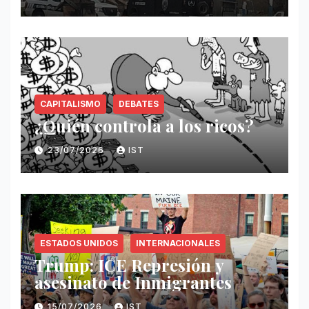
CAPITALISMO
DEBATES
¿Quién controla a los ricos?
23/07/2026
IST
ESTADOS UNIDOS
INTERNACIONALES
Trump: ICE Represión y
asesinato de Inmigrantes
15/07/2026
IST