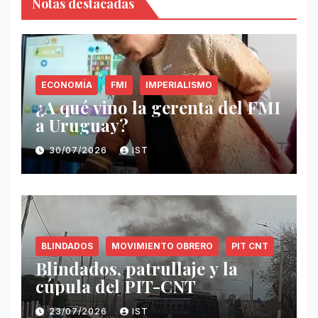
Notas destacadas
ECONOMÍA
FMI
IMPERIALISMO
¿A qué vino la gerenta del FMI
a Uruguay?
30/07/2026
IST
BLINDADOS
MOVIMIENTO OBRERO
PIT CNT
Blindados, patrullaje y la
cúpula del PIT-CNT
23/07/2026
IST