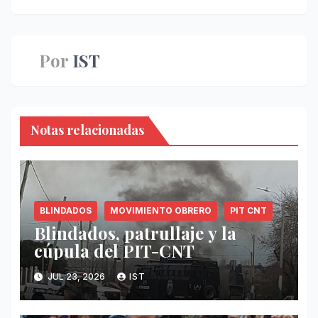
entradas
Por
IST
Notas relacionadas
BLINDADOS
MOVIMIENTO OBRERO
PIT CNT
Blindados, patrullaje y la
cúpula del PIT-CNT
JUL 23, 2026
IST