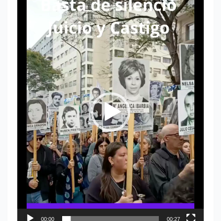
Reproductor
de
vídeo
00:00
00:27