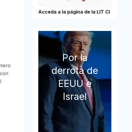
Acceda a la página de la LIT CI
Por la
imero
derrota de
 con
EEUU e
l
Israel