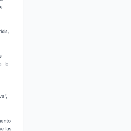
de
sis,
s
, lo
va”,
mento
ue las