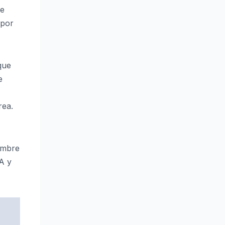
de
 por
que
e
rea.
hambre
FA y