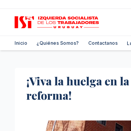
Saltar
al
contenido
Inicio
¿Quiénes Somos?
Contactanos
L
¡Viva la huelga en la
reforma!