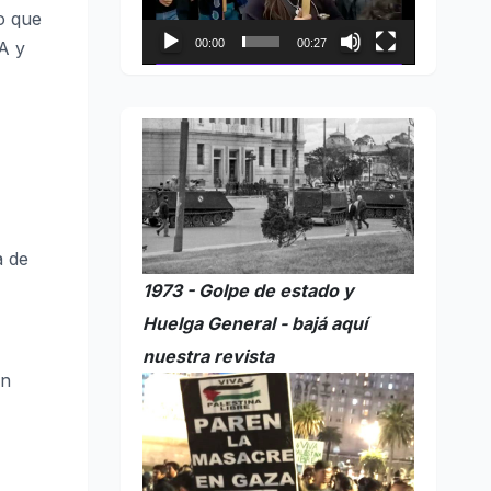
o que
00:00
00:27
A y
a de
1973 - Golpe de estado y
Huelga General - bajá aquí
nuestra revista
ón