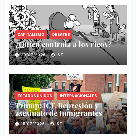
CAPITALISMO
DEBATES
¿Quién controla a los ricos?
23/07/2026
IST
ESTADOS UNIDOS
INTERNACIONALES
Trump: ICE Represión y
asesinato de Inmigrantes
15/07/2026
IST