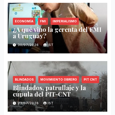
ECONOMÍA
FMI
IMPERIALISMO
¿A qué vino la gerenta del FMI
a Uruguay?
30/07/2026
IST
BLINDADOS
MOVIMIENTO OBRERO
PIT CNT
Blindados, patrullaje y la
cúpula del PIT-CNT
23/07/2026
IST