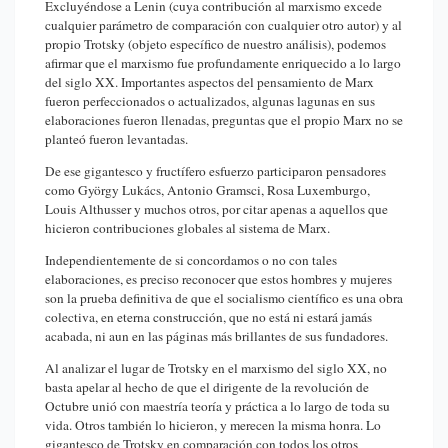
Excluyéndose a Lenin (cuya contribución al marxismo excede
cualquier parámetro de comparación con cualquier otro autor) y al
propio Trotsky (objeto específico de nuestro análisis), podemos
afirmar que el marxismo fue profundamente enriquecido a lo largo
del siglo XX. Importantes aspectos del pensamiento de Marx
fueron perfeccionados o actualizados, algunas lagunas en sus
elaboraciones fueron llenadas, preguntas que el propio Marx no se
planteó fueron levantadas.
De ese gigantesco y fructífero esfuerzo participaron pensadores
como György Lukács, Antonio Gramsci, Rosa Luxemburgo,
Louis Althusser y muchos otros, por citar apenas a aquellos que
hicieron contribuciones globales al sistema de Marx.
Independientemente de si concordamos o no con tales
elaboraciones, es preciso reconocer que estos hombres y mujeres
son la prueba definitiva de que el socialismo científico es una obra
colectiva, en eterna construcción, que no está ni estará jamás
acabada, ni aun en las páginas más brillantes de sus fundadores.
Al analizar el lugar de Trotsky en el marxismo del siglo XX, no
basta apelar al hecho de que el dirigente de la revolución de
Octubre unió con maestría teoría y práctica a lo largo de toda su
vida. Otros también lo hicieron, y merecen la misma honra. Lo
gigantesco de Trotsky en comparación con todos los otros