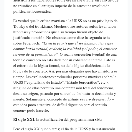
no triunfase en el antiguo imperio de la zares una revolución
política antiburocrática.
Es verdad que la crítica marxista a la URSS no es un privilegio de
Trotsky o del trotskismo. Muchos otros autores serios levantaron
hipótesis y pronósticos que a su tiempo fueron objeto de
justificada atención. No obstante, como dice la segunda tesis
sobre Feuerbach:
“Es en la praxis que el ser humano tiene que
comprobar la verdad, es decir, la realidad y el poder, el carácter
terreno de su pensamiento”.
O sea, la corrección (verdad) de una
teoría o concepto no está dada por su coherencia interna. Este es
el criterio de la lógica formal, no de la lógica dialéctica, de la
lógica de lo concreto. Así, por más elegantes que hayan sido, a su
tiempo, las explicaciones producidas por otros marxistas sobre la
URSS (“capitalismo de Estado”, “Estado burocrático”, etc.),
ninguna de ellas permitió una comprensión total del fenómeno,
desde su origen, pasando por su evolución hasta su decadencia y
muerte. Solamente el concepto de
Estado obrero degenerado
–
esta idea poco atractiva, de difícil digestión para el sentido
común– pudo hacerlo.
El siglo XXI: la actualización del programa marxista
Pero el siglo XX quedó atrás; el fin de la URSS y la restauración