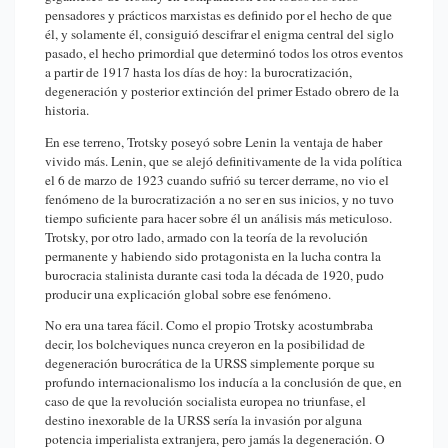
pensadores y prácticos marxistas es definido por el hecho de que
él, y solamente él, consiguió descifrar el enigma central del siglo
pasado, el hecho primordial que determinó todos los otros eventos
a partir de 1917 hasta los días de hoy: la burocratización,
degeneración y posterior extinción del primer Estado obrero de la
historia.
En ese terreno, Trotsky poseyó sobre Lenin la ventaja de haber
vivido más. Lenin, que se alejó definitivamente de la vida política
el 6 de marzo de 1923 cuando sufrió su tercer derrame, no vio el
fenómeno de la burocratización a no ser en sus inicios, y no tuvo
tiempo suficiente para hacer sobre él un análisis más meticuloso.
Trotsky, por otro lado, armado con la teoría de la revolución
permanente y habiendo sido protagonista en la lucha contra la
burocracia stalinista durante casi toda la década de 1920, pudo
producir una explicación global sobre ese fenómeno.
No era una tarea fácil. Como el propio Trotsky acostumbraba
decir, los bolcheviques nunca creyeron en la posibilidad de
degeneración burocrática de la URSS simplemente porque su
profundo internacionalismo los inducía a la conclusión de que, en
caso de que la revolución socialista europea no triunfase, el
destino inexorable de la URSS sería la invasión por alguna
potencia imperialista extranjera, pero jamás la degeneración. O