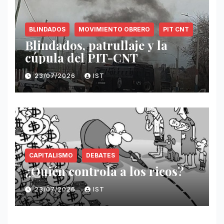
BLINDADOS
MOVIMIENTO OBRERO
PIT CNT
Blindados, patrullaje y la
cúpula del PIT-CNT
23/07/2026
IST
CAPITALISMO
DEBATES
¿Quién controla a los ricos?
23/07/2026
IST