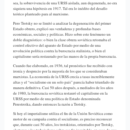
sea, la sobrevivencia de una URSS aislada, aun degenerada, no era
siquiera una hipótesis en 1917. Tal era lo inédito del desafío
teórico planteado para al marxismo.
Pero Trotsky no se limitó a analizar la degeneración del primer
Estado obrero, explicó sus verdaderas y profundas bases
económicas, sociales y políticas. Hizo sobre este fenómeno un
doble diagnóstico: o bien la clase obrera soviética retomaba el
control efectivo del aparato de Estado por medio de una
revolución política contra la burocracia stalinista, o bien el
capitalismo sería restaurado por las manos de la propia burocracia.
Cuando fue elaborado, en 1936, tal pronóstico fue recibido con
ironía y desprecio por la mayoría de los que se consideraban
marxistas. La economía de la URSS crecía a tasas increíblemente
altas y el “socialismo en un solo país” parecía haber triunfado de
manera definitiva. Casi 50 años después, a mediados de los años
de 1980, la burocracia soviética restauró el capitalismo en la
URSS por medio de una política de Estado denominada
Perestroika, dando entonces la razón a Trotsky.
Si hoy el imperialismo utiliza el fin de la Unión Soviética como
motor de su campaña contra el socialismo, es preciso reconocer
que, durante casi 50 años, los trotskistas, orientados por Trotsky,
alertaron a los trabajadores sobre ese fin inevitable, en caso de que