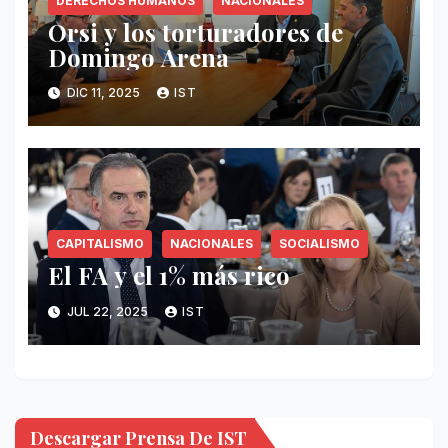
DERECHOS HUMANOS
NACIONALES
Orsi y los torturadores de
Domingo Arena
DIC 11, 2025
IST
CAPITALISMO
NACIONALES
SOCIALISMO
El FA y el 1% más rico
JUL 22, 2025
IST
Descargar Prensa De IST