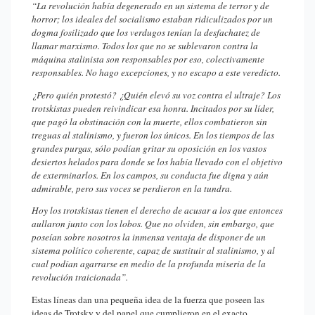
“La revolución había degenerado en un sistema de terror y de
horror; los ideales del socialismo estaban ridiculizados por un
dogma fosilizado que los verdugos tenían la desfachatez de
llamar marxismo. Todos los que no se sublevaron contra la
máquina stalinista son responsables por eso, colectivamente
responsables. No hago excepciones, y no escapo a este veredicto.
¿Pero quién protestó? ¿Quién elevó su voz contra el ultraje? Los
trotskistas pueden reivindicar esa honra. Incitados por su líder,
que pagó la obstinación con la muerte, ellos combatieron sin
treguas al stalinismo, y fueron los únicos. En los tiempos de las
grandes purgas, sólo podían gritar su oposición en los vastos
desiertos helados para donde se los había llevado con el objetivo
de exterminarlos. En los campos, su conducta fue digna y aún
admirable, pero sus voces se perdieron en la tundra.
Hoy los trotskistas tienen el derecho de acusar a los que entonces
aullaron junto con los lobos. Que no olviden, sin embargo, que
poseían sobre nosotros la inmensa ventaja de disponer de un
sistema político coherente, capaz de sustituir al stalinismo, y al
cual podían agarrarse en medio de la profunda miseria de la
revolución traicionada”.
Estas líneas dan una pequeña idea de la fuerza que poseen las
ideas de Trotsky y del papel que cumplieron en el exacto