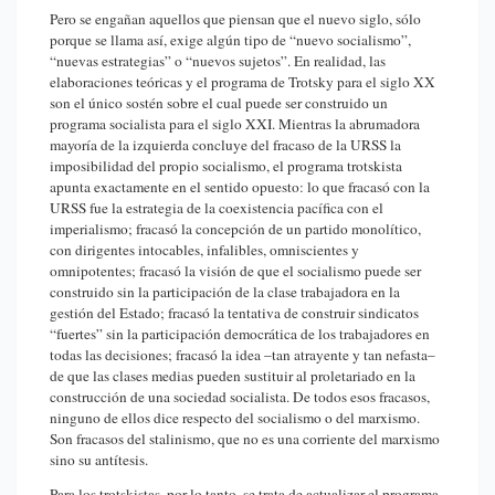
Pero se engañan aquellos que piensan que el nuevo siglo, sólo
porque se llama así, exige algún tipo de “nuevo socialismo”,
“nuevas estrategias” o “nuevos sujetos”. En realidad, las
elaboraciones teóricas y el programa de Trotsky para el siglo XX
son el único sostén sobre el cual puede ser construido un
programa socialista para el siglo XXI. Mientras la abrumadora
mayoría de la izquierda concluye del fracaso de la URSS la
imposibilidad del propio socialismo, el programa trotskista
apunta exactamente en el sentido opuesto: lo que fracasó con la
URSS fue la estrategia de la coexistencia pacífica con el
imperialismo; fracasó la concepción de un partido monolítico,
con dirigentes intocables, infalibles, omniscientes y
omnipotentes; fracasó la visión de que el socialismo puede ser
construido sin la participación de la clase trabajadora en la
gestión del Estado; fracasó la tentativa de construir sindicatos
“fuertes” sin la participación democrática de los trabajadores en
todas las decisiones; fracasó la idea –tan atrayente y tan nefasta–
de que las clases medias pueden sustituir al proletariado en la
construcción de una sociedad socialista. De todos esos fracasos,
ninguno de ellos dice respecto del socialismo o del marxismo.
Son fracasos del stalinismo, que no es una corriente del marxismo
sino su antítesis.
Para los trotskistas, por lo tanto, se trata de actualizar el programa,