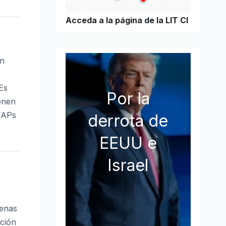
Acceda a la página de la LIT CI
en
Es
Por la
enen
AFAPs
derrota de
EEUU e
Israel
cenas
ación