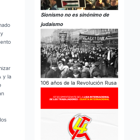
Sionismo no es sinónimo de
judaísmo
umado
 y
mento
nizar
 y la
106 años de la Revolución Rusa
e
an
los