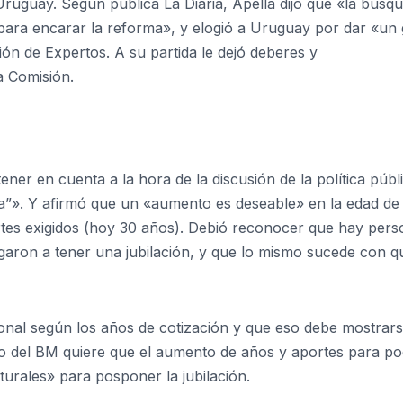
Uruguay. Según publica La Diaria, Apella dijo que «la búsq
e para encarar la reforma», y elogió a Uruguay por dar «un
ón de Expertos. A su partida le dejó deberes y
a Comisión.
ener en cuenta a la hora de la discusión de la política públ
ida”». Y afirmó que un «aumento es deseable» en la edad de
rtes exigidos (hoy 30 años). Debió reconocer que hay per
egaron a tener una jubilación, y que lo mismo sucede con q
nal según los años de cotización y que eso debe mostrar
io del BM quiere que el aumento de años y aportes para p
urales» para posponer la jubilación.