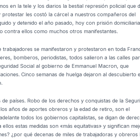
s en la tele y los diarios la bestial represión policial que 
 protestar les costó la cárcel a nuestros compañeros del
ido y detenido el año pasado, hoy con prisión domiciliari
nto contra ellos como muchos otros manifestantes.
 trabajadores se manifestaron y protestaron en toda Franc
res, bomberos, periodistas, todos salieron a las calles pa
 Seguridad Social al gobierno de Emmanuel Macron, que
ilaciones. Cinco semanas de huelga dejaron al descubierto e
o.
s de países. Robo de los derechos y conquistas de la Segur
 los años de aportes obreros y la edad de retiro, son el
elante todos los gobiernos capitalistas, se digan de dere
ellos estas medidas son «más equitativas» y significan mej
ones? ¿por qué decenas de miles de trabajadoras y obreros