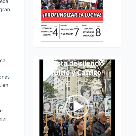
ueda
 gran
ica,
Reproductor
de
sonas
vídeo
uien
se
oder