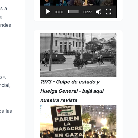
s a
00:00
00:27
te
andes
s».
1973 - Golpe de estado y
cial,
Huelga General - bajá aquí
nuestra revista
s las