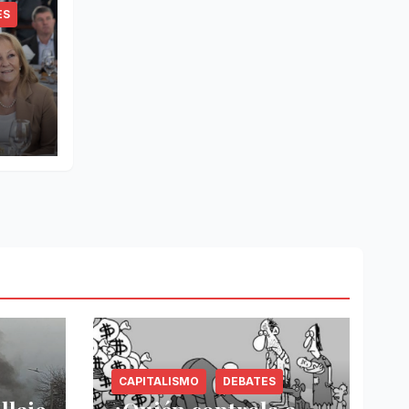
ES
CAPITALISMO
DEBATES