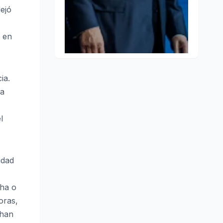
dejó
a en
ia.
ra
l
idad
cha o
oras,
 han