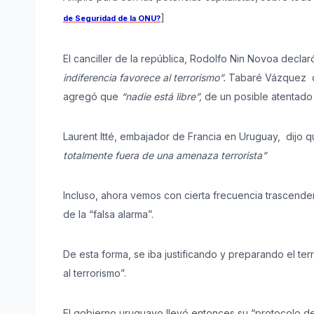
]
de Seguridad de la ONU?
El canciller de la república, Rodolfo Nin Novoa decla
indiferencia favorece al terrorismo”.
Tabaré Vázquez di
agregó que
“nadie está libre”,
de un posible atentado t
Laurent Itté, embajador de Francia en Uruguay, dijo 
totalmente fuera de una amenaza terrorista”
Incluso, ahora vemos con cierta frecuencia trascender
de la “falsa alarma”.
De esta forma, se iba justificando y preparando el te
al terrorismo”.
El gobierno uruguayo llevó entonces su “protocolo de