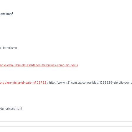
esivo!
l-terrorismo
ie-esta-libre-de-atentados-terroristas-como-en-paris
no-quien-visita-el-pais-n706762
; http://www.lr21.com.uy/comunidad/1265929-ejercito-com
terroristas.html