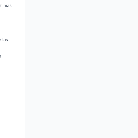
al más
 las
s