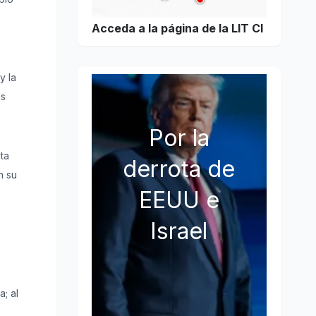
Acceda a la página de la LIT CI
y la
as
Por la
nta
derrota de
n su
EEUU e
Israel
; al