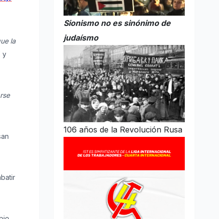
Sionismo no es sinónimo de
judaísmo
ue la
,
y
rse
106 años de la Revolución Rusa
san
batir
bio