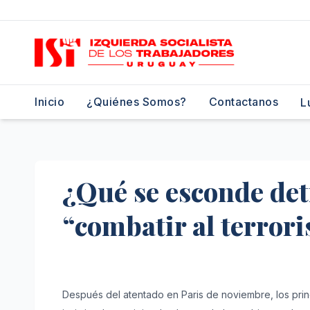
Saltar
al
contenido
Inicio
¿Quiénes Somos?
Contactanos
L
¿Qué se esconde det
“combatir al terror
Después del atentado en Paris de noviembre, los princ