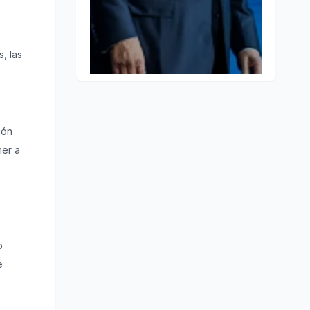
, las
ión
ner a
o
e