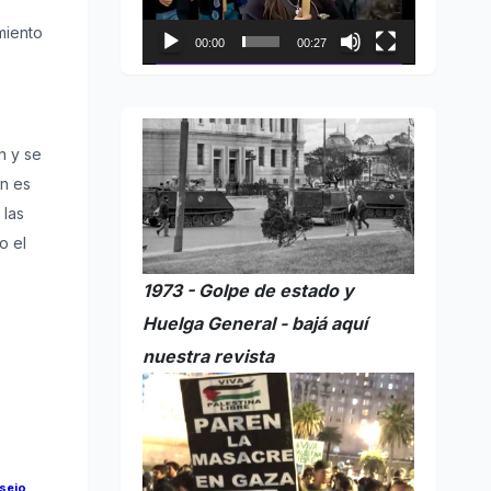
miento
00:00
00:27
n y se
én es
 las
o el
1973 - Golpe de estado y
Huelga General - bajá aquí
nuestra revista
sejo