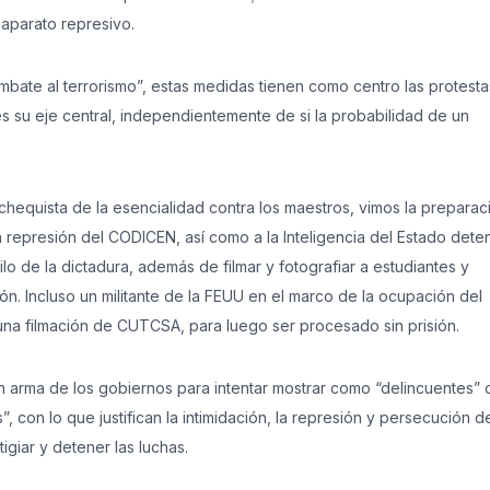
 aparato represivo.
bate al terrorismo”, estas medidas tienen como centro las protestas
s su eje central, independientemente de si la probabilidad de un
achequista de la esencialidad contra los maestros, vimos la preparac
 represión del CODICEN, así como a la Inteligencia del Estado dete
stilo de la dictadura, además de filmar y fotografiar a estudiantes y
ón. Incluso un militante de la FEUU en el marco de la ocupación del
 una filmación de CUTCSA, para luego ser procesado sin prisión.
s un arma de los gobiernos para intentar mostrar como “delincuentes” 
 con lo que justifican la intimidación, la represión y persecución d
igiar y detener las luchas.