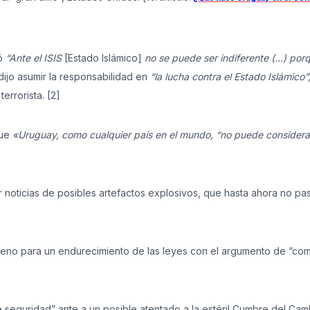
ró
“Ante el ISIS
[Estado Islámico]
no se puede ser indiferente (…) porq
jo asumir la responsabilidad en
“la lucha contra el Estado Islámico”
errorista. [2]
que
«Uruguay, como cualquier país en el mundo, “no puede considera
 noticias de posibles artefactos explosivos, que hasta ahora no pa
rreno para un endurecimiento de las leyes con el argumento de “com
 seguridad” ante a un posible atentado a la estéril Cumbre del Cam