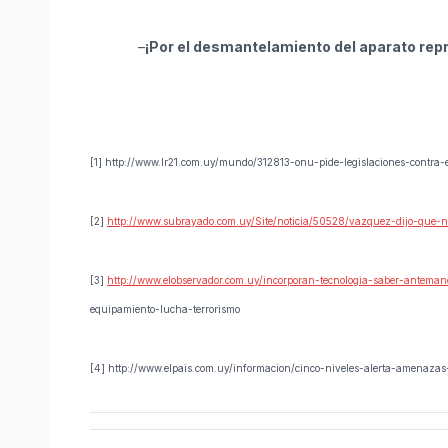
–
¡Por el desmantelamiento del aparato repr
[1] http://www.lr21.com.uy/mundo/312813-onu-pide-legislaciones-contra-e
[2]
http://www.subrayado.com.uy/Site/noticia/50528/vazquez-dijo-que-nad
[3]
http://www.elobservador.com.uy/incorporan-tecnologia-saber-antema
equipamiento-lucha-terrorismo
[4] http://www.elpais.com.uy/informacion/cinco-niveles-alerta-amenazas-