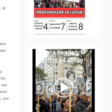
, al
 ese
íses
Reproductor
de
vídeo
 y
 los
e ven
dicho
s, son