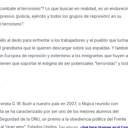
ombate al terrorismo”? Lo que buscan en realidad, es un endureci
presivo (policía, ejército y todos los grupos de represión) en su
 terrorismo”.
lo al dedo para enfrentar a los trabajadores y el pueblo que lucha
al grandísima que le quieren descargar sobre sus espaldas. Y tambi
nión Europea de represión y exterminio a los inmigrantes que huyen a
tienen que soportar el estigma de ser potenciales “terroristas” y tod
o
erista G. W. Bush a nuestro país en 2007, o Mujica reunido con
sta se ha caracterizado por ser uno de los mejores alumnos del
 Seguridad de la ONU, un premio a la obediencia política del Frente
 al “gran amo”, Estados Unidos. [
ver artículo:
¿Qué hace Uruguay en el Con