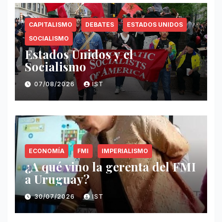
CAPITALISMO
DEBATES
ESTADOS UNIDOS
SOCIALISMO
Estados Unidos y el
Socialismo
07/08/2026
IST
ECONOMÍA
FMI
IMPERIALISMO
¿A qué vino la gerenta del FMI
a Uruguay?
30/07/2026
IST