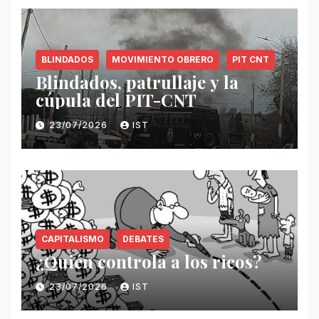
BLINDADOS
MOVIMIENTO OBRERO
PIT CNT
Blindados, patrullaje y la
cúpula del PIT-CNT
23/07/2026
IST
CAPITALISMO
DEBATES
¿Quién controla a los ricos?
23/07/2026
IST