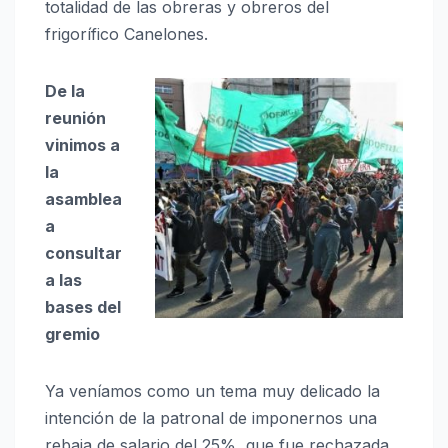
totalidad de las obreras y obreros del
frigorífico Canelones.
De la
reunión
vinimos a
la
asamblea
a
consultar
a las
bases del
gremio
Ya veníamos como un tema muy delicado la
intención de la patronal de imponernos una
rebaja de salario del 25%, que fue rechazada