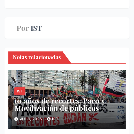
de
entradas
Por
IST
Notas relacionadas
IST
10 años de recortes: Paro y
Movilización de públicos
JUL 9, 2026
IST