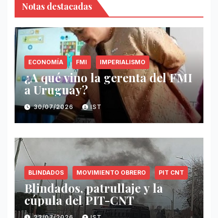
Notas destacadas
ECONOMÍA
FMI
IMPERIALISMO
¿A qué vino la gerenta del FMI
a Uruguay?
30/07/2026
IST
BLINDADOS
MOVIMIENTO OBRERO
PIT CNT
Blindados, patrullaje y la
cúpula del PIT-CNT
23/07/2026
IST