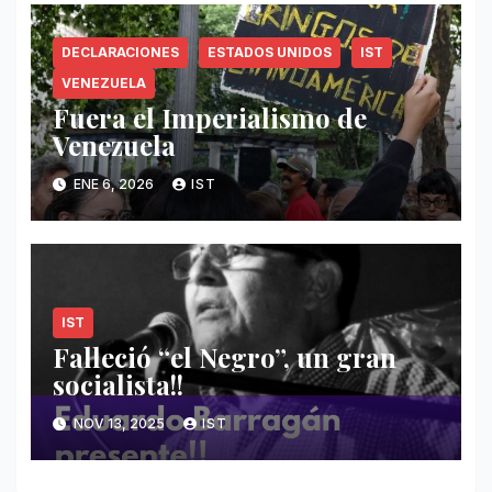
DECLARACIONES
ESTADOS UNIDOS
IST
VENEZUELA
Fuera el Imperialismo de
Venezuela
ENE 6, 2026
IST
IST
Falleció “el Negro”, un gran
socialista!!
NOV 13, 2025
IST