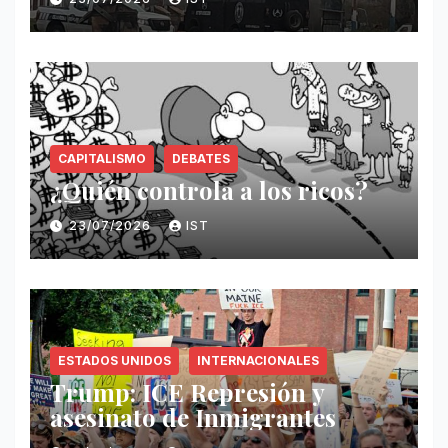
CAPITALISMO
DEBATES
¿Quién controla a los ricos?
23/07/2026
IST
ESTADOS UNIDOS
INTERNACIONALES
Trump: ICE Represión y
asesinato de Inmigrantes