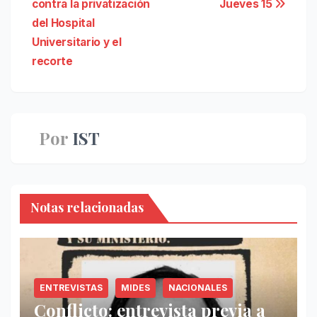
contra la privatización
Jueves 15
de
del Hospital
entradas
Universitario y el
recorte
Por
IST
Notas relacionadas
ENTREVISTAS
MIDES
NACIONALES
Conflicto: entrevista previa a