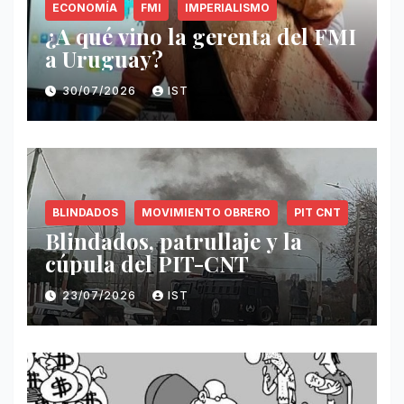
ECONOMÍA
FMI
IMPERIALISMO
¿A qué vino la gerenta del FMI
a Uruguay?
30/07/2026
IST
BLINDADOS
MOVIMIENTO OBRERO
PIT CNT
Blindados, patrullaje y la
cúpula del PIT-CNT
23/07/2026
IST