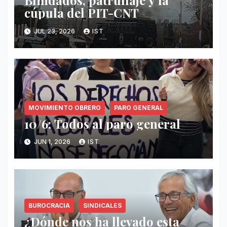
Blindados, patrullaje y la
cúpula del PIT-CNT
JUL 23, 2026
IST
MOVIMIENTO OBRERO
PARO GENERAL
10/6: Todos al paro general
JUN 1, 2026
IST
BUROCRACIA
SINDICALES
¿Dónde nos ha llevado esta