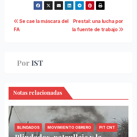
Navegación
Se cae la máscara del
Prestal: una lucha por
FA
la fuente de trabajo
de
entradas
Por
IST
Notas relacionadas
BLINDADOS
MOVIMIENTO OBRERO
PIT CNT