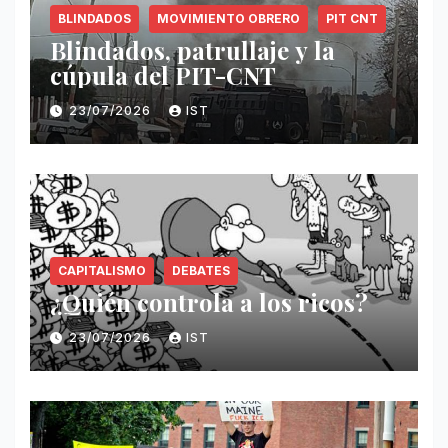
BLINDADOS
MOVIMIENTO OBRERO
PIT CNT
Blindados, patrullaje y la
cúpula del PIT-CNT
23/07/2026
IST
CAPITALISMO
DEBATES
¿Quién controla a los ricos?
23/07/2026
IST