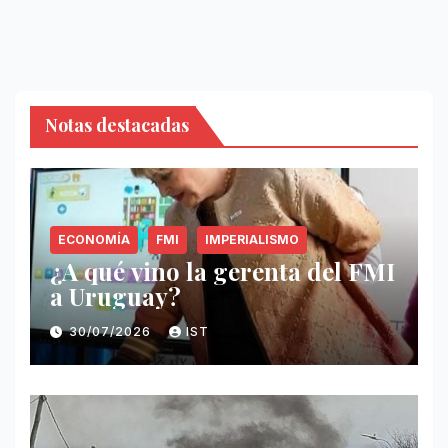
Notas destacadas
ECONOMÍA
FMI
IMPERIALISMO
¿A qué vino la gerenta del FMI
a Uruguay?
30/07/2026
IST