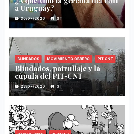
¿A qué vino la gerenta del FMI
a Uruguay?
30/07/2026
IST
BLINDADOS
MOVIMIENTO OBRERO
PIT CNT
Blindados, patrullaje y la
cúpula del PIT-CNT
23/07/2026
IST