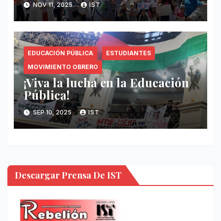
NOV 11, 2025
IST
EDUCACIÓN PÚBLICA
ESTUDIANTES
MOVIMIENTO OBRERO
¡Viva la lucha en la Educación
Pública!
SEP 10, 2025
IST
Descargar Prensa De IST