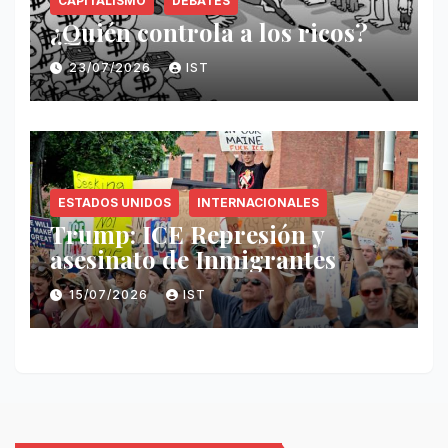
CAPITALISMO
DEBATES
¿Quién controla a los ricos?
23/07/2026
IST
ESTADOS UNIDOS
INTERNACIONALES
Trump: ICE Represión y
asesinato de Inmigrantes
15/07/2026
IST