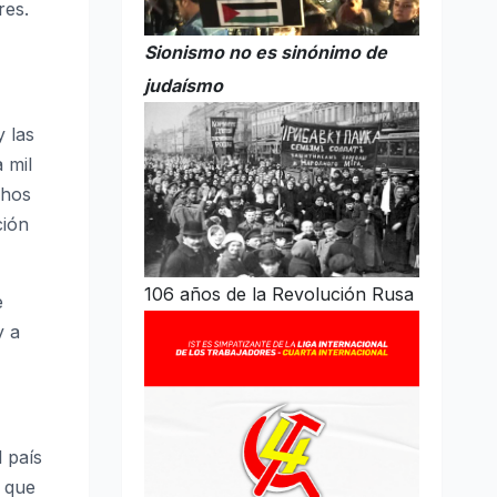
res.
Sionismo no es sinónimo de
judaísmo
 las
 mil
chos
ción
106 años de la Revolución Rusa
e
y a
 país
s que