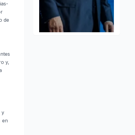
ias-
or
o de
antes
o y,
a
 y
, en