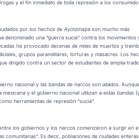
 drogas y el fin inmediato de toda represión a los consumido
esnudados por los hechos de Ayotzinapa son mucho más
ha denominado una “guerra sucia” contra los movimientos y
décadas ha provocado decenas de miles de muertos y treinta
diciales, grupos paramilitares, torturas y masacres. Los he
ue dirigido contra un sector de estudiantes de amplia tradi
bierno nacional y las bandas de narcos son aliados. Aunqu
a mexicana y el gobierno nacional utilizan a estas bandas (
) como herramientas de represión “sucia”.
 entre los gobiernos y los narcos comenzaron a surgir en el
as comunitarias”. Es decir, poblaciones de ciudades entera