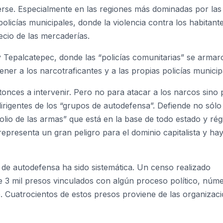
rse. Especialmente en las regiones más dominadas por las
policías municipales, donde la violencia contra los habitant
ecio de las mercaderías.
 Tepalcatepec, donde las “policías comunitarias” se armar
er a los narcotraficantes y a las propias policías municip
onces a intervenir. Pero no para atacar a los narcos sino 
 dirigentes de los “grupos de autodefensa”. Defiende no sólo
olio de las armas” que está en la base de todo estado y ré
presenta un gran peligro para el dominio capitalista y ha
 de autodefensa ha sido sistemática. Un censo realizado
e 3 mil presos vinculados con algún proceso político, núm
. Cuatrocientos de estos presos proviene de las organizac