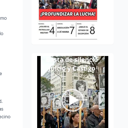
como
lo
Reproductor
de
e
vídeo
d.
as
ecino