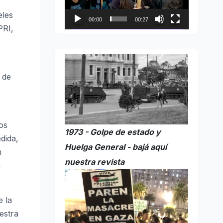
eles
00:00
00:27
PRI,
 de
os
1973 - Golpe de estado y
dida,
Huelga General - bajá aquí
n
nuestra revista
n
e la
estra