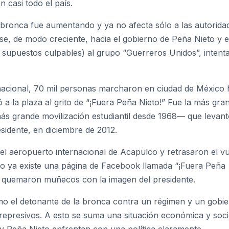
casi todo el país.
 bronca fue aumentando y ya no afecta sólo a las autorida
ose, de modo creciente, hacia el gobierno de Peña Nieto y e
los supuestos culpables) al grupo “Guerreros Unidos”, inten
nacional, 70 mil personas marcharon en ciudad de México 
ó a la plaza al grito de “¡Fuera Peña Nieto!” Fue la más gra
ás grande movilización estudiantil desde 1968— que levan
sidente, en diciembre de 2012.
l aeropuerto internacional de Acapulco y retrasaron el v
uso ya existe una página de Facebook llamada “¡Fuera Peña
 se quemaron muñecos con la imagen del presidente.
o el detonante de la bronca contra un régimen y un gobi
represivos. A esto se suma una situación económica y soci