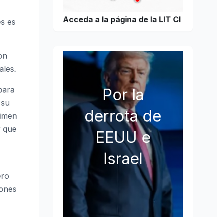
Acceda a la página de la LIT CI
es es
on
ales.
para
Por la
 su
derrota de
gimen
y que
EEUU e
Israel
ero
iones