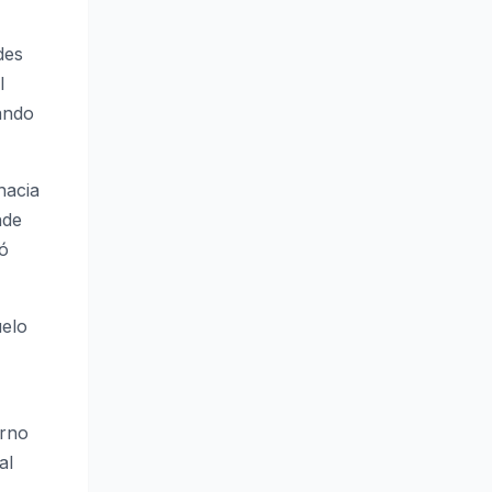
des
l
tando
hacia
nde
tó
uelo
erno
al