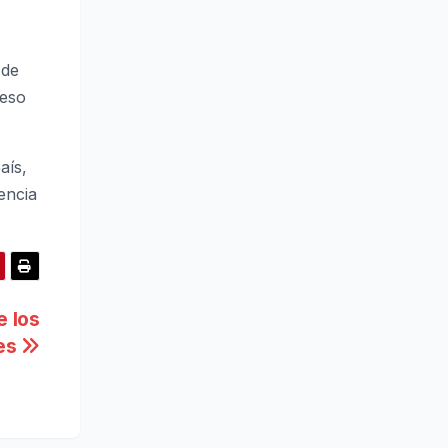
 de
ceso
aís,
encia
e los
res