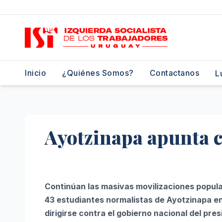
Saltar
al
contenido
Inicio
¿Quiénes Somos?
Contactanos
L
Ayotzinapa apunta c
Continúan las masivas movilizaciones popular
43 estudiantes normalistas de Ayotzinapa en
dirigirse contra el gobierno nacional del pre