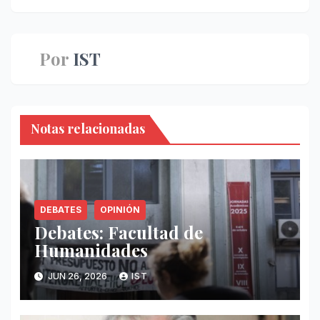
Por
IST
Notas relacionadas
DEBATES
OPINIÓN
Debates: Facultad de
Humanidades
JUN 26, 2026
IST