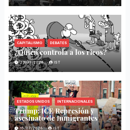
CAPITALISMO
DEBATES
¿Quién controla a los ricos?
23/07/2026
IST
ESTADOS UNIDOS
INTERNACIONALES
Trump: ICE Represión y
asesinato de Inmigrantes
15/07/2026
IST