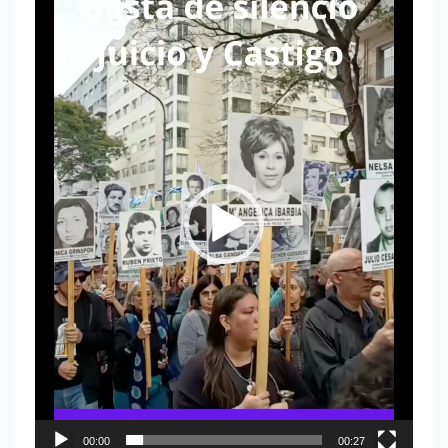
Reproductor
de
vídeo
00:00
00:27