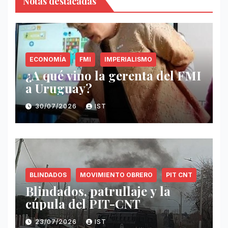
Notas destacadas
ECONOMÍA
FMI
IMPERIALISMO
¿A qué vino la gerenta del FMI
a Uruguay?
30/07/2026
IST
BLINDADOS
MOVIMIENTO OBRERO
PIT CNT
Blindados, patrullaje y la
cúpula del PIT-CNT
23/07/2026
IST