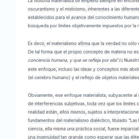
La filosofía materialista se empeñó siempre en encon
oscurantismo y el misticismo, inherentes a las diferent
establecidos para el avance del conocimiento humano. En
búsqueda por límites objetivamente impuestos por la 
Es decir, el materialismo afirma que la verdad no sólo
De tal forma que el propio concepto de materia no e
conciencia humana, y que se refleja por ella
“.
Nuestro
[1]
este enfoque, incluso las ideas y conceptos más abstr
(el cerebro humano) y el reflejo de objetos material
Obviamente, ese enfoque materialista, subyacente al rac
de interferencias subjetivas, toda vez que los límite
realidad están, ellos mismos, sujetos a interpretacione
fundamentos del materialismo dialéctico, titulado “Las 
ciencia, ella misma una práctica social, fuese imparci
una ingenuidad tan grande como esperar que las élite