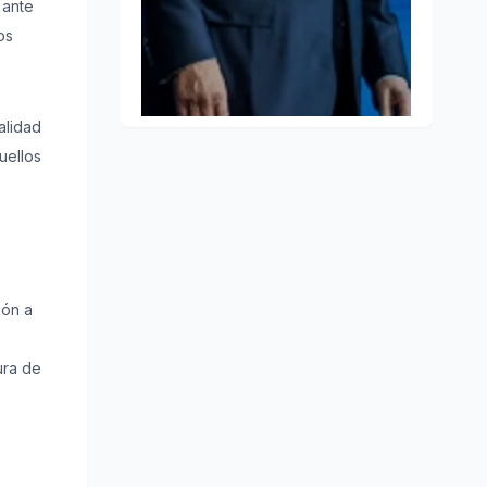
 ante
os
alidad
uellos
ión a
ura de