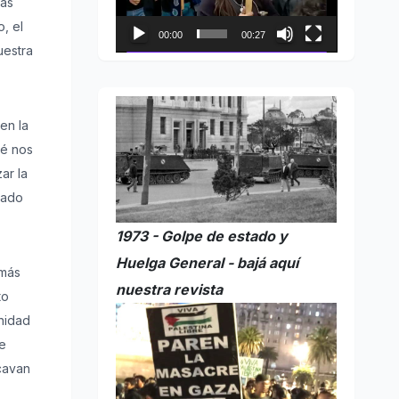
jas
o, el
00:00
00:27
uestra
en la
ué nos
ar la
cado
1973 - Golpe de estado y
Huelga General - bajá aquí
 más
nuestra revista
to
nidad
de
ocavan