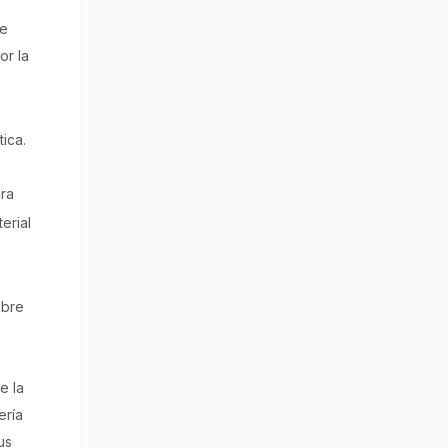
te
or la
ica.
ara
erial
ibre
e la
ería
us