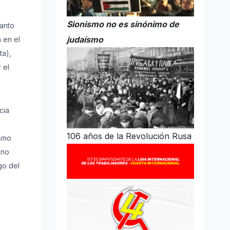
Sionismo no es sinónimo de
tanto
judaísmo
 en el
ta),
 el
cia
106 años de la Revolución Rusa
ismo
 no
go del