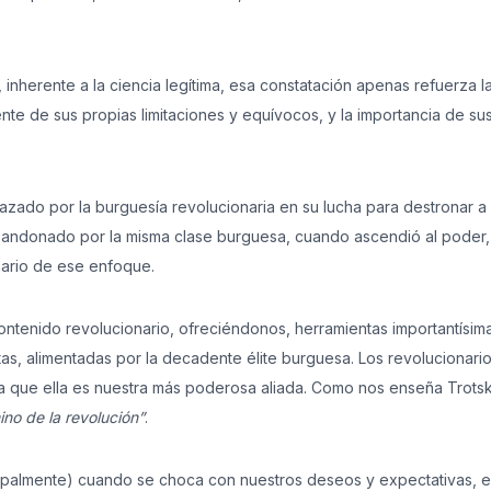
 inherente a la ciencia legítima, esa constatación apenas refuerza l
nte de sus propias limitaciones y equívocos, y la importancia de su
azado por la burguesía revolucionaria en su lucha para destronar a 
bandonado por la misma clase burguesa, cuando ascendió al poder,
onario de ese enfoque.
u contenido revolucionario, ofreciéndonos, herramientas importantísim
istas, alimentadas por la decadente élite burguesa. Los revolucionari
tra que ella es nuestra más poderosa aliada. Como nos enseña Trotsk
ino de la revolución”
.
ncipalmente) cuando se choca con nuestros deseos y expectativas, 