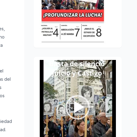
es,
 no
ra
Reproductor
el
de
as del
vídeo
s
los
ciedad
dad.