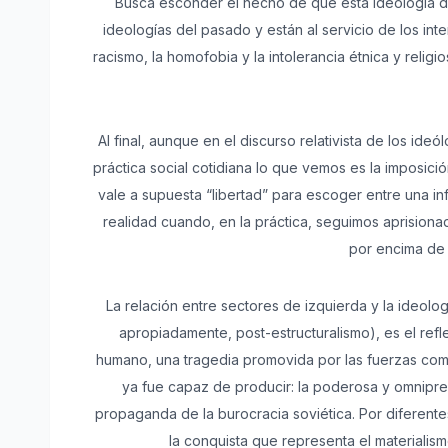
Busca esconder el hecho de que esta ideología de 
ideologías del pasado y están al servicio de los int
racismo, la homofobia y la intolerancia étnica y relig
Al final, aunque en el discurso relativista de los id
práctica social cotidiana lo que vemos es la imposic
vale a supuesta “libertad” para escoger entre una in
realidad cuando, en la práctica, seguimos aprisiona
por encima de 
La relación entre sectores de izquierda y la ideol
apropiadamente, post-estructuralismo), es el ref
humano, una tragedia promovida por las fuerzas c
ya fue capaz de producir: la poderosa y omnipre
propaganda de la burocracia soviética. Por diferent
la conquista que representa el materialis