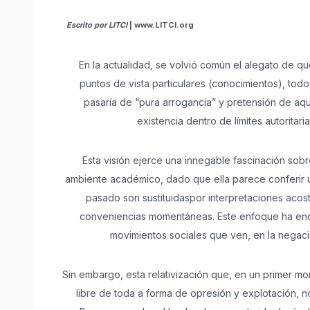
Escrito por LITCI
| www.LITCI.org
En la actualidad, se volvió común el alegato de qu
puntos de vista particulares (conocimientos), tod
pasaría de “pura arrogancia” y pretensión de aq
existencia dentro de límites autorita
Esta visión ejerce una innegable fascinación sob
ambiente académico, dado que ella parece conferir u
pasado son sustituidaspor interpretaciones acost
conveniencias momentáneas. Este enfoque ha enco
movimientos sociales que ven, en la negaci
Sin embargo, esta relativización que, en un primer mo
libre de toda a forma de opresión y explotación, no 