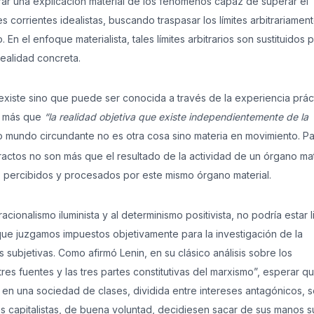
trar una explicación material de los fenómenos capaz de superar el
es corrientes idealistas, buscando traspasar los límites arbitrariamen
 el enfoque materialista, tales límites arbitrarios son sustituidos p
realidad concreta.
 existe sino que puede ser conocida a través de la experiencia práct
s más que
“la realidad objetiva que existe independientemente de la
 mundo circundante no es otra cosa sino materia en movimiento. P
actos no son más que el resultado de la actividad de un órgano mat
es percibidos y procesados por este mismo órgano material.
ionalismo iluminista y al determinismo positivista, no podría estar l
s que juzgamos impuestos objetivamente para la investigación de la
s subjetivas. Como afirmó Lenin, en su clásico análisis sobre los
tres fuentes y las tres partes constitutivas del marxismo”, esperar qu
al en una sociedad de clases, dividida entre intereses antagónicos, s
s capitalistas, de buena voluntad, decidiesen sacar de sus manos s