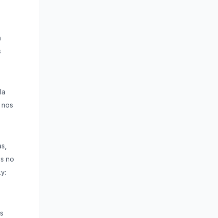
a
s
la
 nos
as,
os no
y:
es