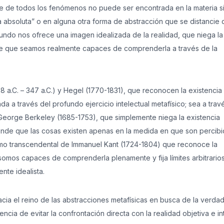
 base de todos los fenómenos no puede ser encontrada en la materia s
dea absoluta” o en alguna otra forma de abstracción que se distancie 
l mundo nos ofrece una imagen idealizada de la realidad, que niega la
d de que seamos realmente capaces de comprenderla a través de la
8 a.C. – 347 a.C.) y Hegel (1770-1831), que reconocen la existencia 
a a través del profundo ejercicio intelectual metafísico; sea a trav
s George Berkeley (1685-1753), que simplemente niega la existencia
iende que las cosas existen apenas en la medida en que son percib
ismo transcendental de Immanuel Kant (1724-1804) que reconoce la
 somos capaces de comprenderla plenamente y fija límites arbitrario
nte idealista.
hacia el reino de las abstracciones metafísicas en busca de la verdad
cia de evitar la confrontación directa con la realidad objetiva e in