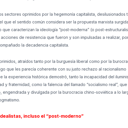
lios sectores oprimidos por la hegemonía capitalista, desilusionados 
n el que el sentido común considera ser la propuesta marxista surgida
smo que caracterizan la ideología “post-moderna” (o post-estructuralis
 acciones de resistencia que fueron y son impulsadas a realizar, por
compañado la decadencia capitalista.
rimidos, atraídos tanto por la burguesía liberal como por la burocra
algo que les parecía coherente con su justo rechazo al racionalismo
e la experiencia histórica demostró, tanto la incapacidad del ilumin
d y fraternidad, como la falencia del llamado “socialismo real”, que
o, engendrada y divulgada por la burocracia chino-soviética a lo lar
dogmatismo.
dealistas, incluso el “post-moderno”