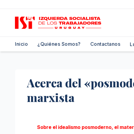
Saltar
al
contenido
Inicio
¿Quiénes Somos?
Contactanos
L
Acerca del «posmode
marxista
Sobre el idealismo posmoderno, el materi