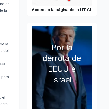
ino en
Acceda a la página de la LIT CI
de la
de la
Por la
és del
derrota de
idas
EEUU e
s para
Israel
, el
tenta