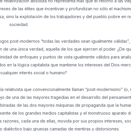
relativización absoluta no representa más que el retorno a las vie
ereses de las élites que incentivan y profundizan no sólo el machism
iosa, sino la explotación de los trabajadores y del pueblo pobre en n
sociedad.
eólogos post-modernos “todas las verdades sean igualmente válidas”, 
ión de una única verdad, aquella de los que ejercen el poder. ¿De q
finidad de enfoques y puntos de vista igualmente válidos para analiz
dos en la lógica capitalista que mantiene los intereses del Dios-mer
cualquier interés social o humano?
ogía relativista que convencionalmente llaman “post-modernismo” (o,
lejo de una de las mayores tragedias en el desarrollo del pensamien
ombinadas de las dos mayores máquinas de propaganda que la huma
sente de los grandes medios capitalistas y el monstruoso aparato 
es razones, cada una de ellas, movida por sus propios intereses, s
mo dialéctico bajo gruesas camadas de mentiras y distorsiones.