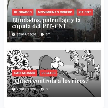
BLINDADOS
MOVIMIENTO OBRERO
PIT CNT
Blindados, patrullaje y la
cúpula del PIT-CNT
23/07/2026
IST
CAPITALISMO
DEBATES
¿Quién controla a los ricos?
23/07/2026
IST