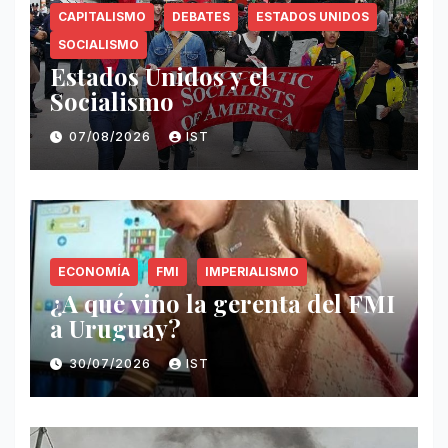
CAPITALISMO
DEBATES
ESTADOS UNIDOS
SOCIALISMO
Estados Unidos y el
Socialismo
07/08/2026
IST
ECONOMÍA
FMI
IMPERIALISMO
¿A qué vino la gerenta del FMI
a Uruguay?
30/07/2026
IST