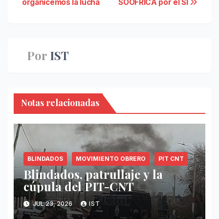
organicemos la lucha
SOOFRICA por el SI
de
entradas
Por
IST
Notas relacionadas
BLINDADOS
MOVIMIENTO OBRERO
PIT CNT
Blindados, patrullaje y la
cúpula del PIT-CNT
JUL 23, 2026
IST