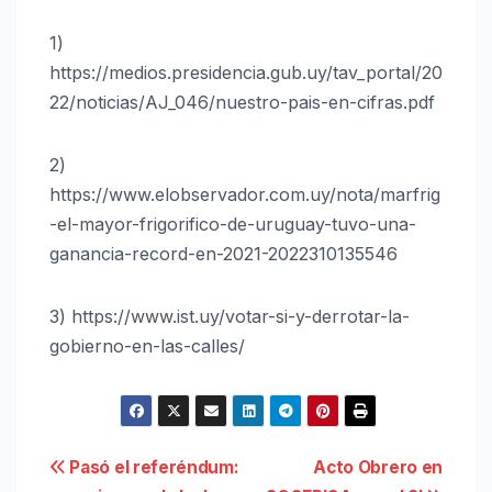
1)
https://medios.presidencia.gub.uy/tav_portal/20
22/noticias/AJ_046/nuestro-pais-en-cifras.pdf
2)
https://www.elobservador.com.uy/nota/marfrig
-el-mayor-frigorifico-de-uruguay-tuvo-una-
ganancia-record-en-2021-2022310135546
3) https://www.ist.uy/votar-si-y-derrotar-la-
gobierno-en-las-calles/
Navegación
Pasó el referéndum:
Acto Obrero en