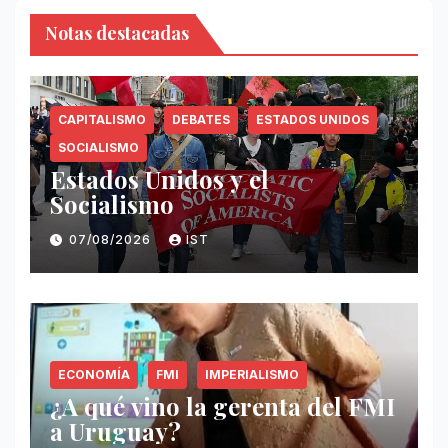
Notas destacadas
CAPITALISMO
DEBATES
ESTADOS UNIDOS
SOCIALISMO
Estados Unidos y el
Socialismo
07/08/2026
IST
ECONOMÍA
FMI
IMPERIALISMO
¿A qué vino la gerenta del FMI
a Uruguay?