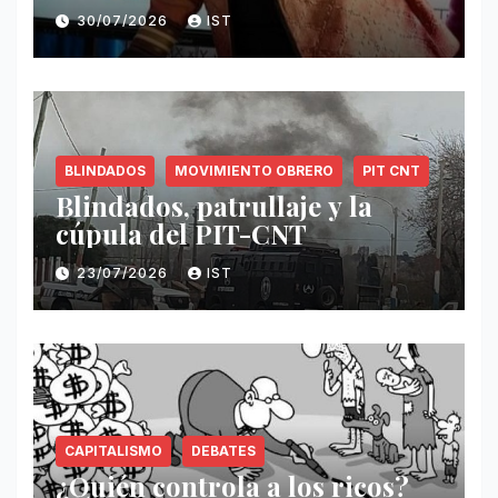
30/07/2026
IST
BLINDADOS
MOVIMIENTO OBRERO
PIT CNT
Blindados, patrullaje y la
cúpula del PIT-CNT
23/07/2026
IST
CAPITALISMO
DEBATES
¿Quién controla a los ricos?