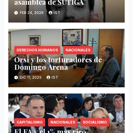
asamblea de SUTIGA
FEB 24, 2026
IST
DERECHOS HUMANOS
NACIONALES
Orsi y los torturadores de
Domingo Arena
DIC 11, 2025
IST
CAPITALISMO
NACIONALES
SOCIALISMO
El FA y el 1% más rico