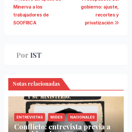
Navegación
Minerva a los
gobierno: ajuste,
de
trabajadores de
recortes y
entradas
SOOFRICA
privatización
Por
IST
Notas relacionadas
ENTREVISTAS
MIDES
NACIONALES
Conflicto: entrevista previa a