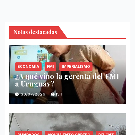
Notas destacadas
ECONOMÍA
FMI
IMPERIALISMO
¿A qué vino la gerenta del FMI
a Uruguay?
30/07/2026
IST
BLINDADOS
MOVIMIENTO OBRERO
PIT CNT