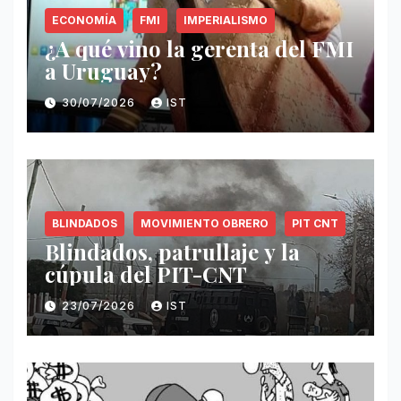
ECONOMÍA
FMI
IMPERIALISMO
¿A qué vino la gerenta del FMI
a Uruguay?
30/07/2026
IST
BLINDADOS
MOVIMIENTO OBRERO
PIT CNT
Blindados, patrullaje y la
cúpula del PIT-CNT
23/07/2026
IST