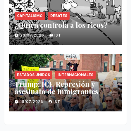
CAPITALISMO
DEBATES
¿Quién controla a los ricos?
23/07/2026
IST
ESTADOS UNIDOS
INTERNACIONALES
Trump: ICE Represión y
asesinato de Inmigrantes
15/07/2026
IST