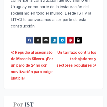
comience la construcción del socialismo en
Uruguay como parte de la instauración del
socialismo en todo el mundo. Desde IST y la
LIT-CI te convocamos a ser parte de esta
construcción.
Navegación
Repudio al asesinato
Un tarifazo contra los
de Marcelo Silvera. ¡Por
trabajadores y
de
un paro de 24hs con
sectores populares
entradas
movilización para exigir
justicia!
Por
IST