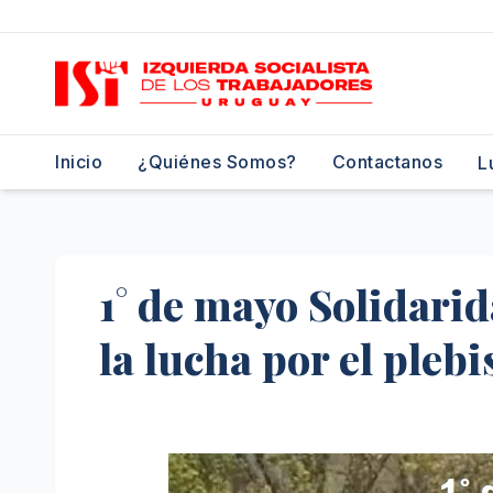
Saltar
al
contenido
Inicio
¿Quiénes Somos?
Contactanos
L
1° de mayo Solidarid
la lucha por el plebi