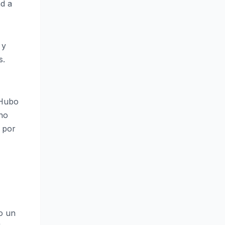
ad a
 y
s.
 Hubo
 no
, por
bo un