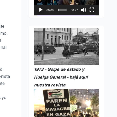
00:00
00:27
ste
smo,
s
onal
1973 - Golpe de estado y
ad
nista
Huelga General - bajá aquí
nte
nuestra revista
poyo