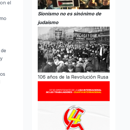
on el
Sionismo no es sinónimo de
omo
judaísmo
 de
 y
nos
106 años de la Revolución Rusa
l