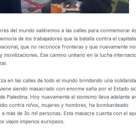
dores del mundo saldremos a las calles para conmemorar é
emoria de los trabajadores que la batalla contra el capitali
ernacional, que no reconoce fronteras y que nuevamente no
y movilizaciones. Ese camino unitario en la lucha internaci
zar.
za en las calles de todo el mundo brindando una solidarid
 viene siendo masacrado con enorme saña por el Estado sio
 de Palestina. Hoy nuevamente el sionismo lleva adelante a
idio contra niños, mujeres y hombres, ha bombardeado
do a más de 3o mil personas. Esta masacre cuenta con el a
os viejos imperios europeos.