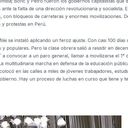
mbia; Boric y Petro fueron los gobiernos capitalistas que 
te la falta de una dirección revolucionaria y socialista. 
s, con bloqueos de carreteras y enormes movilizaciones. D
y protestas en Perú.
lei se instaló aplicando un feroz ajuste. Con casi 100 días 
 y populares. Pero la clase obrera salió a resistir en dece
T a convocar a un paro general, llamar a movilizarse el 1° 
a multitudinaria marcha en defensa de la educación públic
colocó en las calles a miles de jóvenes trabajadores, estud
obierno. Hay un proceso de luchas en curso que tiene y t