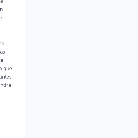
de
En
e
de
nas
de
a que
iantes
endrá