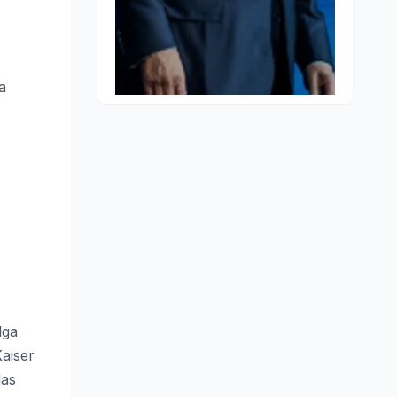
a
lga
Kaiser
das